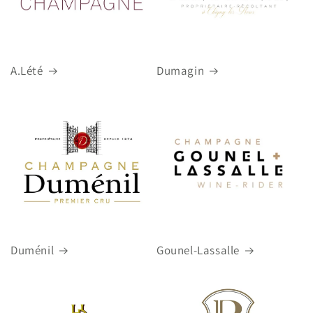
A.Lété
Dumagin
Duménil
Gounel-Lassalle