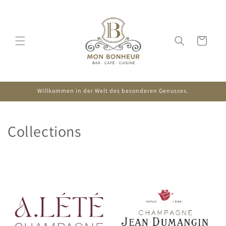
Direkt
zum
Inhalt
Warenkorb
Willkommen in der Welt des besonderen Genusses.
Collections