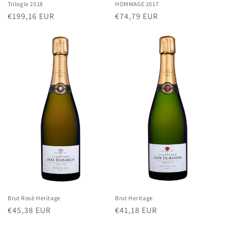
Trilogie 2018
HOMMAGE 2017
Normaler
€199,16 EUR
Normaler
€74,79 EUR
Preis
Preis
Brut Rosé Heritage
Brut Heritage
Normaler
€45,38 EUR
Normaler
€41,18 EUR
Preis
Preis