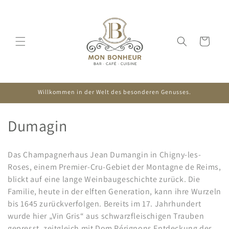
Direkt
zum
Inhalt
Warenkorb
Willkommen in der Welt des besonderen Genusses.
K
Dumagin
a
Das Champagnerhaus Jean Dumangin in Chigny-les-
t
Roses, einem Premier-Cru-Gebiet der Montagne de Reims,
blickt auf eine lange Weinbaugeschichte zurück. Die
e
Familie, heute in der elften Generation, kann ihre Wurzeln
g
bis 1645 zurückverfolgen. Bereits im 17. Jahrhundert
wurde hier „Vin Gris“ aus schwarzfleischigen Trauben
o
gepresst, zeitgleich mit Dom Pérignons Entdeckung der