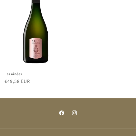
Les Aînées
Normaler
€49,58 EUR
Preis
Facebook
Instagram