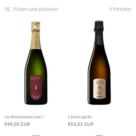
r
Filtern und sortieren
5 Produkte
i
e
:
Les Miscellanées num. I
L'avant-garde
Normaler
€49,00 EUR
Normaler
€63,02 EUR
Preis
Preis