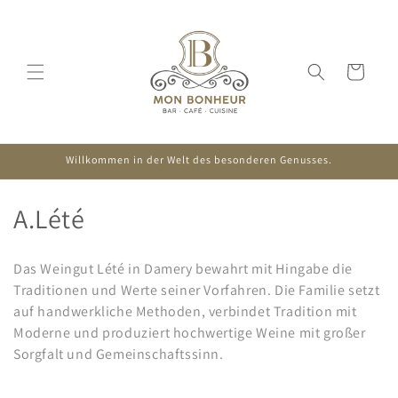
Direkt
zum
Inhalt
Warenkorb
Willkommen in der Welt des besonderen Genusses.
K
A.Lété
a
Das Weingut Lété in Damery bewahrt mit Hingabe die
t
Traditionen und Werte seiner Vorfahren. Die Familie setzt
auf handwerkliche Methoden, verbindet Tradition mit
e
Moderne und produziert hochwertige Weine mit großer
g
Sorgfalt und Gemeinschaftssinn.
o