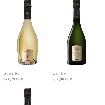
Les Scellées
La Linéale
Normaler
€74,79 EUR
Normaler
€57,98 EUR
Preis
Preis